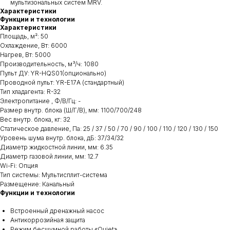
мультизональных систем MRV.
Характеристики
Функции и технологии
Характеристики
Площадь, м²: 50
Охлаждение, Вт: 6000
Нагрев, Вт: 5000
Производительность, м³/ч: 1080
Пульт ДУ: YR-HQS01(опционально)
Проводной пульт: YR-E17А (стандартный)
Тип хладагента: R-32
Электропитание , Ф/В/Гц: -
Размер внутр. блока (Ш/Г/В), мм: 1100/700/248
Вес внутр. блока, кг: 32
Статическое давление, Па: 25 / 37 / 50 / 70 / 90 / 100 / 110 / 120 / 130 / 150
Уровень шума внутр. блока, дБ: 37/34/32
Диаметр жидкостной линии, мм: 6.35
Диаметр газовой линии, мм: 12.7
Wi-Fi: Опция
Тип системы: Мультисплит-система
Размещение: Канальный
Функции и технологии
Встроенный дренажный насос
Антикоррозийная защита
Режим бесшумной работы «Quiet»