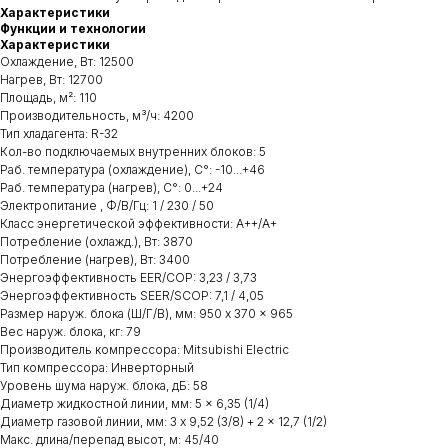
Характеристики
Функции и технологии
Характеристики
Охлаждение, Вт: 12500
Нагрев, Вт: 12700
Площадь, м²: 110
Производительность, м³/ч: 4200
Тип хладагента: R-32
Кол-во подключаемых внутренних блоков: 5
Раб. температура (охлаждение), С°: -10...+46
Раб. температура (нагрев), С°: 0...+24
Электропитание , Ф/В/Гц: 1 / 230 / 50
Класс энергетической эффективности: A++/A+
Потребление (охлажд.), Вт: 3870
Потребление (нагрев), Вт: 3400
Энергоэффективность EER/COP: 3,23 / 3,73
Энергоэффективность SEER/SCOP: 7,1 / 4,05
Размер наруж. блока (Ш/Г/В), мм: 950 x 370 x 965
Вес наруж. блока, кг: 79
Производитель компрессора: Mitsubishi Electric
Тип компрессора: Инверторный
Уровень шума наруж. блока, дБ: 58
Диаметр жидкостной линии, мм: 5 × 6,35 (1/4)
Диаметр газовой линии, мм: 3 x 9,52 (3/8) + 2 x 12,7 (1/2)
Макс. длина/перепад высот, м: 45/40