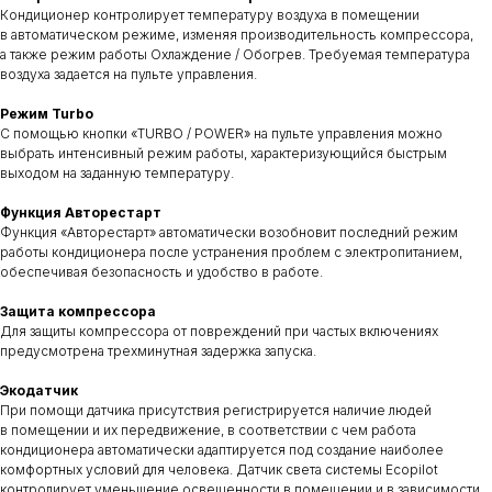
Кондиционер контролирует температуру воздуха в помещении
в автоматическом режиме, изменяя производительность компрессора,
а также режим работы Охлаждение / Обогрев. Требуемая температура
воздуха задается на пульте управления.
Режим Turbo
С помощью кнопки «TURBO / POWER» на пульте управления можно
выбрать интенсивный режим работы, характеризующийся быстрым
выходом на заданную температуру.
Функция Авторестарт
Функция «Авторестарт» автоматически возобновит последний режим
работы кондиционера после устранения проблем с электропитанием,
обеспечивая безопасность и удобство в работе.
Защита компрессора
Для защиты компрессора от повреждений при частых включениях
предусмотрена трехминутная задержка запуска.
Экодатчик
При помощи датчика присутствия регистрируется наличие людей
в помещении и их передвижение, в соответствии с чем работа
кондиционера автоматически адаптируется под создание наиболее
комфортных условий для человека. Датчик света системы Ecopilot
контролирует уменьшение освещенности в помещении и в зависимости