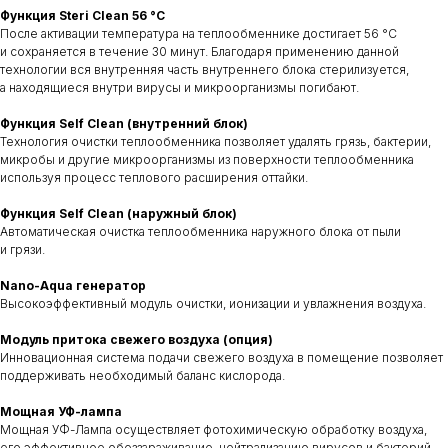
Функция Steri Clean 56 °C
После активации температура на теплообменнике достигает 56 °C
и сохраняется в течение 30 минут. Благодаря применению данной
технологии вся внутренняя часть внутреннего блока стерилизуется,
а находящиеся внутри вирусы и микроорганизмы погибают.
Функция Self Clean (внутренний блок)
Технология очистки теплообменника позволяет удалять грязь, бактерии,
микробы и другие микроорганизмы из поверхности теплообменника
используя процесс теплового расширения оттайки.
Функция Self Clean (наружный блок)
Автоматическая очистка теплообменника наружного блока от пыли
и грязи.
Nano-Aqua генератор
Высокоэффективный модуль очистки, ионизации и увлажнения воздуха.
Модуль притока свежего воздуха (опция)
Инновационная система подачи свежего воздуха в помещение позволяет
поддерживать необходимый баланс кислорода.
Мощная УФ-лампа
Мощная УФ-Лампа осуществляет фотохимическую обработку воздуха,
его эффективное обеззараживание, нейтрализацию вирусов и бактерий.