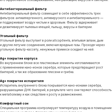
Антибактериальный фильтр
Антибактериальный фильтр совмещает в себе эффективность трех
фильтров: антиаллергенного, антивирусного и антибактериального —
и поддерживает воздух чистым и здоровым. Фильтр задерживает
и дезактивирует пылевых клещей, пыльцу, вирусы и бактерии.
Угольный фильтр
Угольный фильтр выступает в роли абсорбента, впитывая запахи, дым
и другие летучие соединения, включая вредные газы. Проходя через
угольную фильтр-кассету, ненужные примеси оседают на ней.
Ag+ покрытие корпуса
Во внутреннем блоке все пластиковые элементы изготавливаются
с применением нано-ионов серебра, которые предотвращают рост
бактерий, а так же образование плесени и грибка.
Ag+ покрытие испарителя
Испаритель внутреннего блока покрывается нано-ионами серебра,
разрушающими ДНК бактерий, в результате чего они теряют способность
к метаболизму и как следствие к росту и размножению.
Комфортный сон
Специальная программа контролирует температуру воздуха в помещении