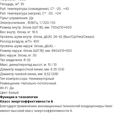
Площадь, м²: 35
Раб. температура (охлаждение), С°: -20...+43
Раб. температура (нагрев), С°: -20...+24
Пульт управления: Да
Электропитание , Ф/В/Гц: 1 / 220 / 50
Размер внутр. блока (Ш/Г/В), мм: 700x210x600
Вес внутр. блока, кг: 16.5
Уровень шума внутр. блока, дБ(А): 26-42 (Выс/Ср/Низ/Сверх)
Расход воздуха, м³/ч: 450
Уровень шума наруж. блока, дБ(А): -
Размер наруж. блока (Ш/Г/В), мм: 860x313x553
Вес наруж. блока, кг: 30
Тип хладагента: R-32
Макс. длина/перепад высот, м: 15 / 10
Диаметр жидкостной линии, мм: 6.35 (1/4)
Диаметр газовой линии, мм: 9,52 (3/8)
Тип компрессора: Неинверторный
Размещение: Напольно-потолочный
Wi-Fi: Да
Цвет: Белый
Функции и технологии
Класс энергоэффективности A
Благодаря применению инновационных технологий кондиционеры Haier
имеют высокий класс энергоэффективности А.