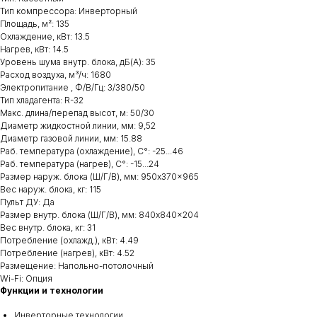
Тип компрессора: Инверторный
Площадь, м²: 135
Охлаждение, кВт: 13.5
Нагрев, кВт: 14.5
Уровень шума внутр. блока, дБ(А): 35
Расход воздуха, м³/ч: 1680
Электропитание , Ф/В/Гц: 3/380/50
Тип хладагента: R-32
Макс. длина/перепад высот, м: 50/30
Диаметр жидкостной линии, мм: 9,52
Диаметр газовой линии, мм: 15.88
Раб. температура (охлаждение), С°: -25...46
Раб. температура (нагрев), С°: -15...24
Размер наруж. блока (Ш/Г/В), мм: 950x370x965
Вес наруж. блока, кг: 115
Пульт ДУ: Да
Размер внутр. блока (Ш/Г/В), мм: 840x840x204
Вес внутр. блока, кг: 31
Потребление (охлажд.), кВт: 4.49
Потребление (нагрев), кВт: 4.52
Размещение: Напольно-потолочный
Wi-Fi: Опция
Функции и технологии
Инверторные технологии